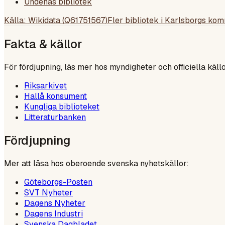
Undenäs bibliotek
Källa: Wikidata (
Q61751567
)
Fler bibliotek i
Karlsborgs ko
Fakta & källor
För fördjupning, läs mer hos myndigheter och officiella källo
Riksarkivet
Hallå konsument
Kungliga biblioteket
Litteraturbanken
Fördjupning
Mer att läsa hos oberoende svenska nyhetskällor:
Göteborgs-Posten
SVT Nyheter
Dagens Nyheter
Dagens Industri
Svenska Dagbladet