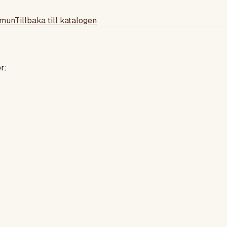
mmun
Tillbaka till katalogen
r: