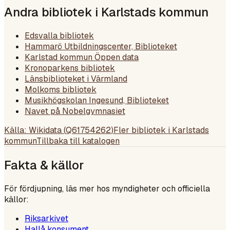
Andra bibliotek i
Karlstads kommun
Edsvalla bibliotek
Hammarö Utbildningscenter, Biblioteket
Karlstad kommun Öppen data
Kronoparkens bibliotek
Länsbiblioteket i Värmland
Molkoms bibliotek
Musikhögskolan Ingesund, Biblioteket
Navet på Nobelgymnasiet
Källa: Wikidata (
Q61754262
)
Fler bibliotek i
Karlstads
kommun
Tillbaka till katalogen
Fakta & källor
För fördjupning, läs mer hos myndigheter och officiella
källor:
Riksarkivet
Hallå konsument