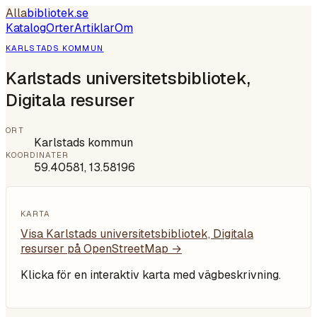
Alla
bibliotek
.se
Katalog
Orter
Artiklar
Om
KARLSTADS KOMMUN
Karlstads universitetsbibliotek,
Digitala resurser
ORT
Karlstads kommun
KOORDINATER
59.40581
,
13.58196
KARTA
Visa
Karlstads universitetsbibliotek, Digitala
resurser
på OpenStreetMap →
Klicka för en interaktiv karta med vägbeskrivning.