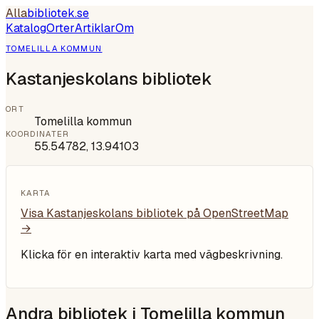
Alla
bibliotek
.se
Katalog
Orter
Artiklar
Om
TOMELILLA KOMMUN
Kastanjeskolans bibliotek
ORT
Tomelilla kommun
KOORDINATER
55.54782
,
13.94103
KARTA
Visa
Kastanjeskolans bibliotek
på OpenStreetMap
→
Klicka för en interaktiv karta med vägbeskrivning.
Andra bibliotek i
Tomelilla kommun