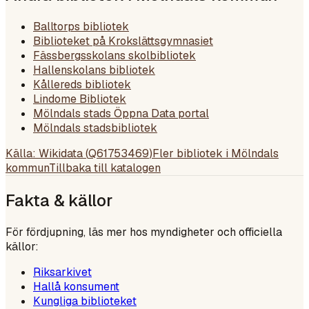
Balltorps bibliotek
Biblioteket på Krokslättsgymnasiet
Fässbergsskolans skolbibliotek
Hallenskolans bibliotek
Kållereds bibliotek
Lindome Bibliotek
Mölndals stads Öppna Data portal
Mölndals stadsbibliotek
Källa: Wikidata (
Q61753469
)
Fler bibliotek i
Mölndals
kommun
Tillbaka till katalogen
Fakta & källor
För fördjupning, läs mer hos myndigheter och officiella
källor:
Riksarkivet
Hallå konsument
Kungliga biblioteket