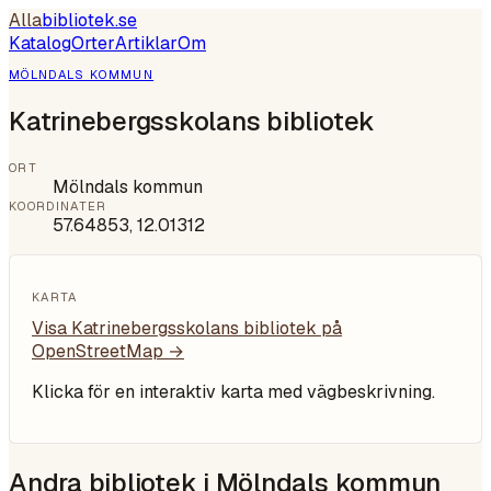
Alla
bibliotek
.se
Katalog
Orter
Artiklar
Om
MÖLNDALS KOMMUN
Katrinebergsskolans bibliotek
ORT
Mölndals kommun
KOORDINATER
57.64853
,
12.01312
KARTA
Visa
Katrinebergsskolans bibliotek
på
OpenStreetMap →
Klicka för en interaktiv karta med vägbeskrivning.
Andra bibliotek i
Mölndals kommun