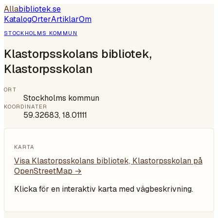
Alla
bibliotek
.se
Katalog
Orter
Artiklar
Om
STOCKHOLMS KOMMUN
Klastorpsskolans bibliotek,
Klastorpsskolan
ORT
Stockholms kommun
KOORDINATER
59.32683
,
18.01111
KARTA
Visa
Klastorpsskolans bibliotek, Klastorpsskolan
på
OpenStreetMap →
Klicka för en interaktiv karta med vägbeskrivning.