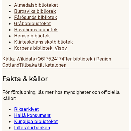
Almedalsbiblioteket
Burgsviks bibliotek
Fårösunds bibliotek
Gråbobiblioteket
Havdhems bibliotek
Hemse bibliotek
Klinteskolans skolbibliotek
Korpens bibliotek, Visby
Källa: Wikidata (
Q61752417
)
Fler bibliotek i
Region
Gotland
Tillbaka till katalogen
Fakta & källor
För fördjupning, läs mer hos myndigheter och officiella
källor:
Riksarkivet
Hallå konsument
Kungliga biblioteket
Litteraturbanken