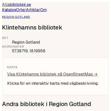
Alla
bibliotek
.se
Katalog
Orter
Artiklar
Om
REGION GOTLAND
Klintehamns bibliotek
ORT
Region Gotland
KOORDINATER
57.38719
,
18.19958
KARTA
Visa
Klintehamns bibliotek
på OpenStreetMap →
Klicka för en interaktiv karta med vägbeskrivning.
Andra bibliotek i
Region Gotland