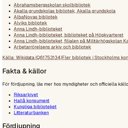
Abrahamsbergsskolan skolbibliotek
Akalla grundskolas bibliotek, Akalla grundskola
AlbaNovas bibliotek
Alviks bibliotek
Anna Lindh-biblioteket
Anna Lindh-biblioteket, biblioteket på Högkvarteret
Anna Lindh-biblioteket, filialen på Militärhögskolan K
Arbetarrörelsens arkiv och bibliotek
Källa: Wikidata (
Q61753134
)
Fler bibliotek i
Stockholms k
Fakta & källor
För fördjupning, läs mer hos myndigheter och officiella källo
Riksarkivet
Hallå konsument
Kungliga biblioteket
Litteraturbanken
Fördjupning