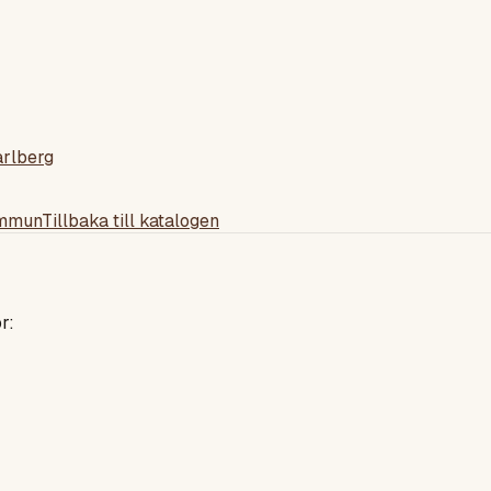
arlberg
ommun
Tillbaka till katalogen
r: