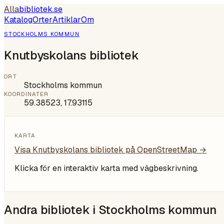
Alla
bibliotek
.se
Katalog
Orter
Artiklar
Om
STOCKHOLMS KOMMUN
Knutbyskolans bibliotek
ORT
Stockholms kommun
KOORDINATER
59.38523
,
17.93115
KARTA
Visa
Knutbyskolans bibliotek
på OpenStreetMap →
Klicka för en interaktiv karta med vägbeskrivning.
Andra bibliotek i
Stockholms kommun