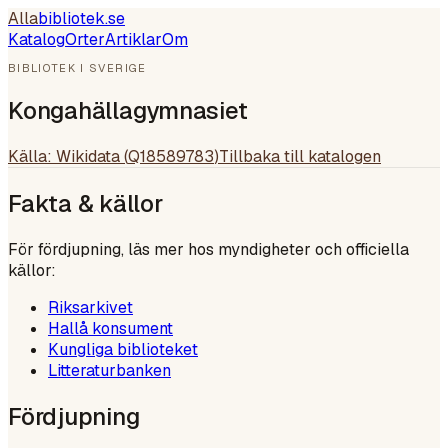
Alla
bibliotek
.se
Katalog
Orter
Artiklar
Om
BIBLIOTEK I SVERIGE
Kongahällagymnasiet
Källa: Wikidata (
Q18589783
)
Tillbaka till katalogen
Fakta & källor
För fördjupning, läs mer hos myndigheter och officiella
källor:
Riksarkivet
Hallå konsument
Kungliga biblioteket
Litteraturbanken
Fördjupning