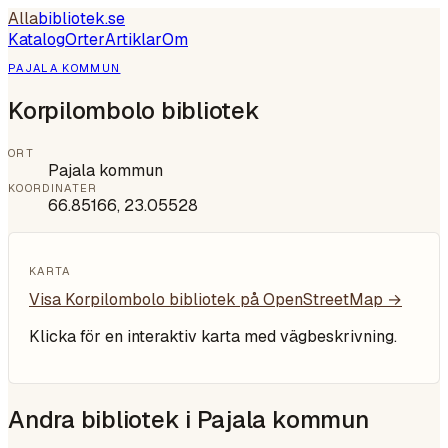
Alla
bibliotek
.se
Katalog
Orter
Artiklar
Om
PAJALA KOMMUN
Korpilombolo bibliotek
ORT
Pajala kommun
KOORDINATER
66.85166
,
23.05528
KARTA
Visa
Korpilombolo bibliotek
på OpenStreetMap →
Klicka för en interaktiv karta med vägbeskrivning.
Andra bibliotek i
Pajala kommun