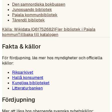
Den samnordiska bokbussen
Junosuando bibliotek
Pajala kommunbibliotek
Tärendö bibliotek
Källa: Wikidata (
Q61752682
)
Fler bibliotek i
Pajala
kommun
Tillbaka till katalogen
Fakta & källor
För fördjupning, läs mer hos myndigheter och officiella
källor:
Riksarkivet
Hallå konsument
Kungliga biblioteket
Litteraturbanken
Fördjupning
Mer att läsa hos oberoende svenska nyhetskällor: