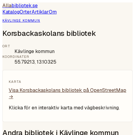
Alla
bibliotek
.se
Katalog
Orter
Artiklar
Om
KÄVLINGE KOMMUN
Korsbackaskolans bibliotek
ORT
Kävlinge kommun
KOORDINATER
55.79213
,
13.10325
KARTA
Visa
Korsbackaskolans bibliotek
på OpenStreetMap
→
Klicka för en interaktiv karta med vägbeskrivning.
Andra bibliotek i
Kävlinge kommun