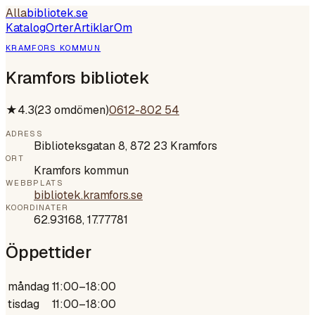
Alla
bibliotek
.se
Katalog
Orter
Artiklar
Om
KRAMFORS KOMMUN
Kramfors bibliotek
★
4.3
(
23
omdömen)
0612-802 54
ADRESS
Biblioteksgatan 8, 872 23 Kramfors
ORT
Kramfors kommun
WEBBPLATS
bibliotek.kramfors.se
KOORDINATER
62.93168
,
17.77781
Öppettider
måndag
11:00–18:00
tisdag
11:00–18:00