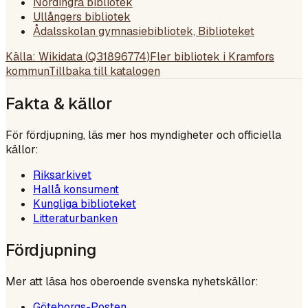
Nordingrå bibliotek
Ullångers bibliotek
Ådalsskolan gymnasiebibliotek, Biblioteket
Källa: Wikidata (
Q31896774
)
Fler bibliotek i
Kramfors
kommun
Tillbaka till katalogen
Fakta & källor
För fördjupning, läs mer hos myndigheter och officiella
källor:
Riksarkivet
Hallå konsument
Kungliga biblioteket
Litteraturbanken
Fördjupning
Mer att läsa hos oberoende svenska nyhetskällor:
Göteborgs-Posten