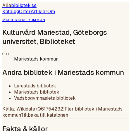
Alla
bibliotek
.se
Katalog
Orter
Artiklar
Om
MARIESTADS KOMMUN
Kulturvård Mariestad, Göteborgs
universitet, Biblioteket
ORT
Mariestads kommun
Andra bibliotek i
Mariestads kommun
Lyrestads bibliotek
Mariestads bibliotek
Vadsbogymnasiets bibliotek
Källa: Wikidata (
Q61754232
)
Fler bibliotek i
Mariestads
kommun
Tillbaka till katalogen
Fakta & källor