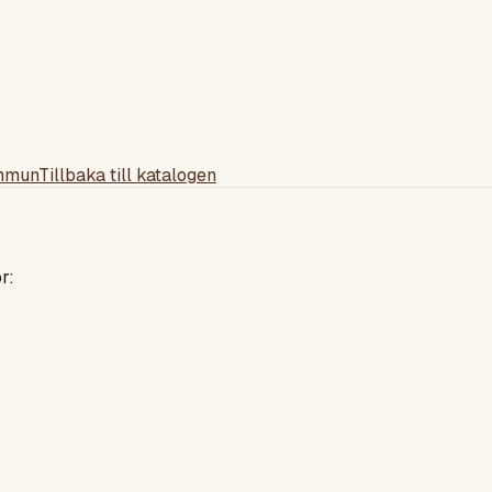
mmun
Tillbaka till katalogen
r: