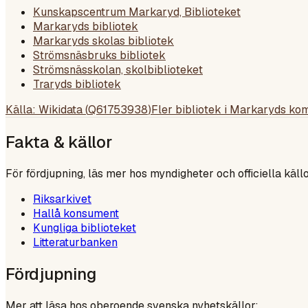
Kunskapscentrum Markaryd, Biblioteket
Markaryds bibliotek
Markaryds skolas bibliotek
Strömsnäsbruks bibliotek
Strömsnässkolan, skolbiblioteket
Traryds bibliotek
Källa: Wikidata (
Q61753938
)
Fler bibliotek i
Markaryds ko
Fakta & källor
För fördjupning, läs mer hos myndigheter och officiella källo
Riksarkivet
Hallå konsument
Kungliga biblioteket
Litteraturbanken
Fördjupning
Mer att läsa hos oberoende svenska nyhetskällor: