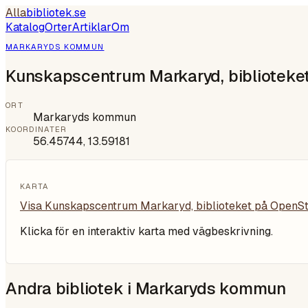
Alla
bibliotek
.se
Katalog
Orter
Artiklar
Om
MARKARYDS KOMMUN
Kunskapscentrum Markaryd, biblioteke
ORT
Markaryds kommun
KOORDINATER
56.45744
,
13.59181
KARTA
Visa
Kunskapscentrum Markaryd, biblioteket
på OpenS
Klicka för en interaktiv karta med vägbeskrivning.
Andra bibliotek i
Markaryds kommun