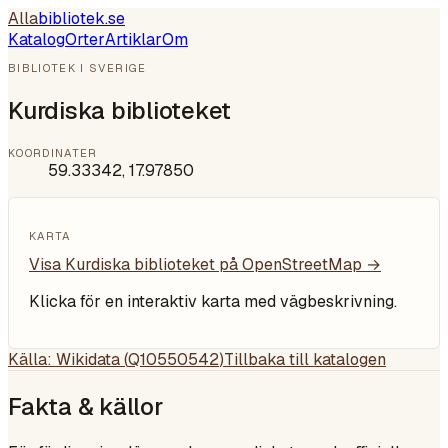
Alla
bibliotek
.se
Katalog
Orter
Artiklar
Om
BIBLIOTEK I SVERIGE
Kurdiska biblioteket
KOORDINATER
59.33342
,
17.97850
KARTA
Visa
Kurdiska biblioteket
på OpenStreetMap →
Klicka för en interaktiv karta med vägbeskrivning.
Källa: Wikidata (
Q10550542
)
Tillbaka till katalogen
Fakta & källor