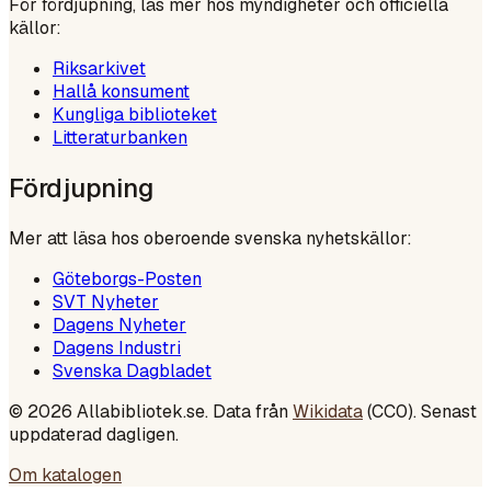
För fördjupning, läs mer hos myndigheter och officiella
källor:
Riksarkivet
Hallå konsument
Kungliga biblioteket
Litteraturbanken
Fördjupning
Mer att läsa hos oberoende svenska nyhetskällor:
Göteborgs-Posten
SVT Nyheter
Dagens Nyheter
Dagens Industri
Svenska Dagbladet
©
2026
Allabibliotek.se. Data från
Wikidata
(CC0). Senast
uppdaterad dagligen.
Om katalogen