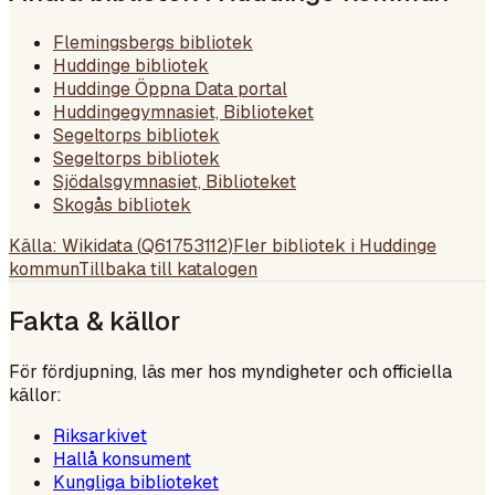
Flemingsbergs bibliotek
Huddinge bibliotek
Huddinge Öppna Data portal
Huddingegymnasiet, Biblioteket
Segeltorps bibliotek
Segeltorps bibliotek
Sjödalsgymnasiet, Biblioteket
Skogås bibliotek
Källa: Wikidata (
Q61753112
)
Fler bibliotek i
Huddinge
kommun
Tillbaka till katalogen
Fakta & källor
För fördjupning, läs mer hos myndigheter och officiella
källor:
Riksarkivet
Hallå konsument
Kungliga biblioteket