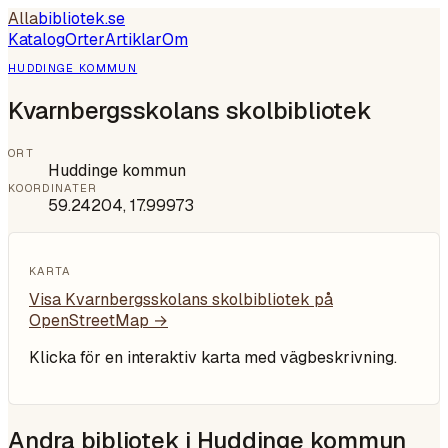
Alla
bibliotek
.se
Katalog
Orter
Artiklar
Om
HUDDINGE KOMMUN
Kvarnbergsskolans skolbibliotek
ORT
Huddinge kommun
KOORDINATER
59.24204
,
17.99973
KARTA
Visa
Kvarnbergsskolans skolbibliotek
på
OpenStreetMap →
Klicka för en interaktiv karta med vägbeskrivning.
Andra bibliotek i
Huddinge kommun