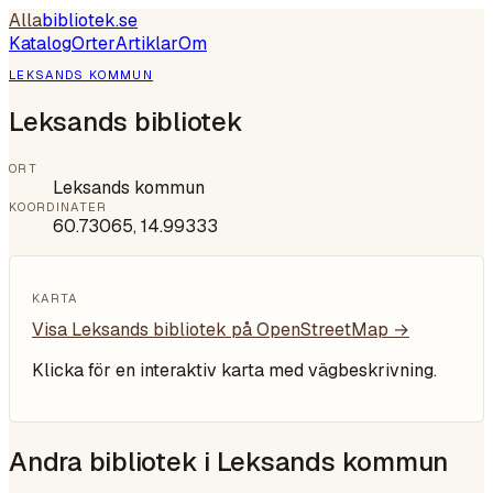
Alla
bibliotek
.se
Katalog
Orter
Artiklar
Om
LEKSANDS KOMMUN
Leksands bibliotek
ORT
Leksands kommun
KOORDINATER
60.73065
,
14.99333
KARTA
Visa
Leksands bibliotek
på OpenStreetMap →
Klicka för en interaktiv karta med vägbeskrivning.
Andra bibliotek i
Leksands kommun