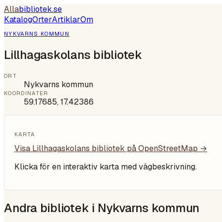
Alla
bibliotek
.se
Katalog
Orter
Artiklar
Om
NYKVARNS KOMMUN
Lillhagaskolans bibliotek
ORT
Nykvarns kommun
KOORDINATER
59.17685
,
17.42386
KARTA
Visa
Lillhagaskolans bibliotek
på OpenStreetMap →
Klicka för en interaktiv karta med vägbeskrivning.
Andra bibliotek i
Nykvarns kommun