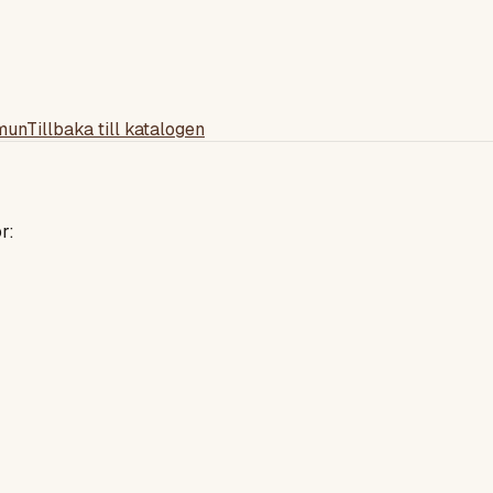
mun
Tillbaka till katalogen
r: