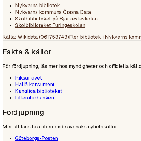
Nykvarns bibliotek
Nykvarns kommuns Öppna Data
Skolbiblioteket på Björkestaskolan
Skolbiblioteket Turingeskolan
Källa: Wikidata (
Q61753743
)
Fler bibliotek i
Nykvarns kom
Fakta & källor
För fördjupning, läs mer hos myndigheter och officiella källo
Riksarkivet
Hallå konsument
Kungliga biblioteket
Litteraturbanken
Fördjupning
Mer att läsa hos oberoende svenska nyhetskällor:
Göteborgs-Posten