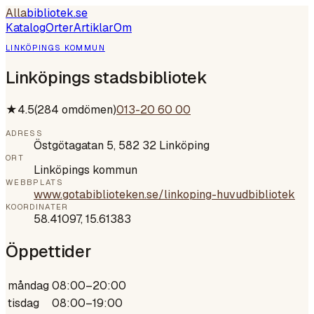
Alla
bibliotek
.se
Katalog
Orter
Artiklar
Om
LINKÖPINGS KOMMUN
Linköpings stadsbibliotek
★
4.5
(
284
omdömen)
013-20 60 00
ADRESS
Östgötagatan 5, 582 32 Linköping
ORT
Linköpings kommun
WEBBPLATS
www.gotabiblioteken.se/linkoping-huvudbibliotek
KOORDINATER
58.41097
,
15.61383
Öppettider
måndag
08:00–20:00
tisdag
08:00–19:00