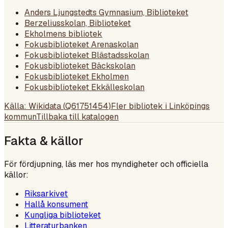
Anders Ljungstedts Gymnasium, Biblioteket
Berzeliusskolan, Biblioteket
Ekholmens bibliotek
Fokusbiblioteket Arenaskolan
Fokusbiblioteket Blästadsskolan
Fokusbiblioteket Bäckskolan
Fokusbiblioteket Ekholmen
Fokusbiblioteket Ekkälleskolan
Källa: Wikidata (
Q61751454
)
Fler bibliotek i
Linköpings
kommun
Tillbaka till katalogen
Fakta & källor
För fördjupning, läs mer hos myndigheter och officiella
källor:
Riksarkivet
Hallå konsument
Kungliga biblioteket
Litteraturbanken