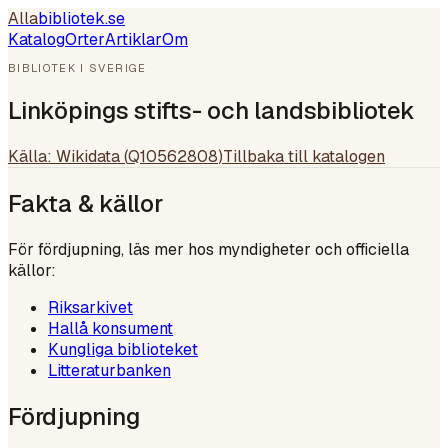
Alla
bibliotek
.se
Katalog
Orter
Artiklar
Om
BIBLIOTEK I SVERIGE
Linköpings stifts- och landsbibliotek
Källa: Wikidata (
Q10562808
)
Tillbaka till katalogen
Fakta & källor
För fördjupning, läs mer hos myndigheter och officiella
källor:
Riksarkivet
Hallå konsument
Kungliga biblioteket
Litteraturbanken
Fördjupning