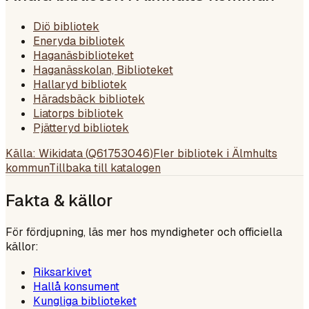
Diö bibliotek
Eneryda bibliotek
Haganäsbiblioteket
Haganässkolan, Biblioteket
Hallaryd bibliotek
Häradsbäck bibliotek
Liatorps bibliotek
Pjätteryd bibliotek
Källa: Wikidata (
Q61753046
)
Fler bibliotek i
Älmhults
kommun
Tillbaka till katalogen
Fakta & källor
För fördjupning, läs mer hos myndigheter och officiella
källor:
Riksarkivet
Hallå konsument
Kungliga biblioteket