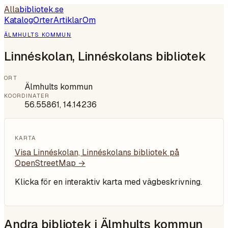
Alla
bibliotek
.se
Katalog
Orter
Artiklar
Om
ÄLMHULTS KOMMUN
Linnéskolan, Linnéskolans bibliotek
ORT
Älmhults kommun
KOORDINATER
56.55861
,
14.14236
KARTA
Visa
Linnéskolan, Linnéskolans bibliotek
på
OpenStreetMap →
Klicka för en interaktiv karta med vägbeskrivning.
Andra bibliotek i
Älmhults kommun