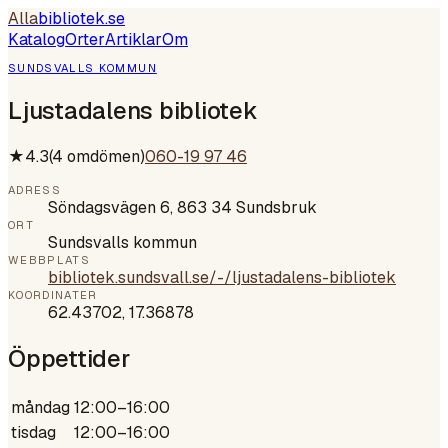
Alla
bibliotek
.se
Katalog
Orter
Artiklar
Om
SUNDSVALLS KOMMUN
Ljustadalens bibliotek
★
4.3
(
4
omdömen)
060-19 97 46
ADRESS
Söndagsvägen 6, 863 34 Sundsbruk
ORT
Sundsvalls kommun
WEBBPLATS
bibliotek.sundsvall.se/-/ljustadalens-bibliotek
KOORDINATER
62.43702
,
17.36878
Öppettider
måndag
12:00–16:00
tisdag
12:00–16:00