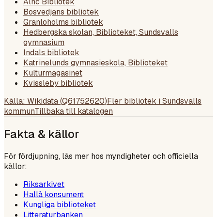
Alnö Bibliotek
Bosvedjans bibliotek
Granloholms bibliotek
Hedbergska skolan, Biblioteket, Sundsvalls
gymnasium
Indals bibliotek
Katrinelunds gymnasieskola, Biblioteket
Kulturmagasinet
Kvissleby bibliotek
Källa: Wikidata (
Q61752620
)
Fler bibliotek i
Sundsvalls
kommun
Tillbaka till katalogen
Fakta & källor
För fördjupning, läs mer hos myndigheter och officiella
källor:
Riksarkivet
Hallå konsument
Kungliga biblioteket
Litteraturbanken