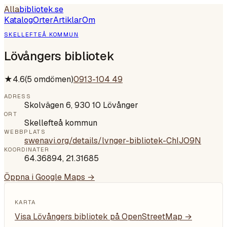
Alla
bibliotek
.se
Katalog
Orter
Artiklar
Om
SKELLEFTEÅ KOMMUN
Lövångers bibliotek
★
4.6
(
5
omdömen)
0913-104 49
ADRESS
Skolvägen 6, 930 10 Lövånger
ORT
Skellefteå kommun
WEBBPLATS
swenavi.org/details/lvnger-bibliotek-ChIJO9N
KOORDINATER
64.36894
,
21.31685
Öppna i Google Maps →
KARTA
Visa
Lövångers bibliotek
på OpenStreetMap →