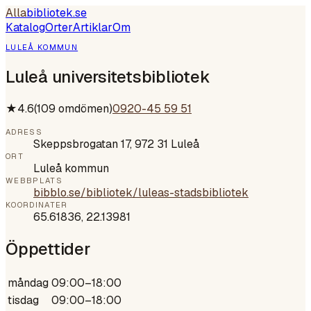
Alla
bibliotek
.se
Katalog
Orter
Artiklar
Om
LULEÅ KOMMUN
Luleå universitetsbibliotek
★
4.6
(
109
omdömen)
0920-45 59 51
ADRESS
Skeppsbrogatan 17, 972 31 Luleå
ORT
Luleå kommun
WEBBPLATS
bibblo.se/bibliotek/luleas-stadsbibliotek
KOORDINATER
65.61836
,
22.13981
Öppettider
måndag
09:00–18:00
tisdag
09:00–18:00