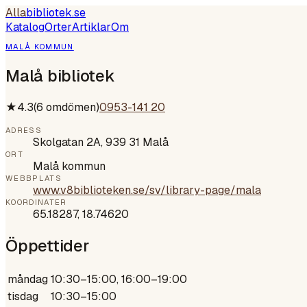
Alla
bibliotek
.se
Katalog
Orter
Artiklar
Om
MALÅ KOMMUN
Malå bibliotek
★
4.3
(
6
omdömen)
0953-141 20
ADRESS
Skolgatan 2A, 939 31 Malå
ORT
Malå kommun
WEBBPLATS
www.v8biblioteken.se/sv/library-page/mala
KOORDINATER
65.18287
,
18.74620
Öppettider
måndag
10:30–15:00, 16:00–19:00
tisdag
10:30–15:00