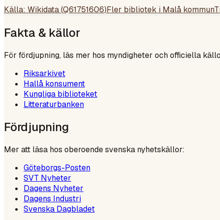
Källa: Wikidata (
Q61751606
)
Fler bibliotek i
Malå kommun
T
Fakta & källor
För fördjupning, läs mer hos myndigheter och officiella källo
Riksarkivet
Hallå konsument
Kungliga biblioteket
Litteraturbanken
Fördjupning
Mer att läsa hos oberoende svenska nyhetskällor:
Göteborgs-Posten
SVT Nyheter
Dagens Nyheter
Dagens Industri
Svenska Dagbladet