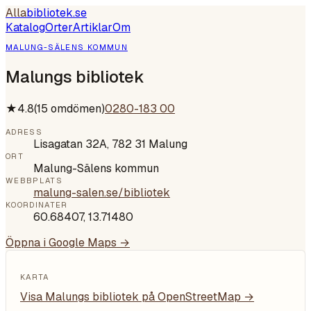
Alla
bibliotek
.se
Katalog
Orter
Artiklar
Om
MALUNG-SÄLENS KOMMUN
Malungs bibliotek
★
4.8
(
15
omdömen)
0280-183 00
ADRESS
Lisagatan 32A, 782 31 Malung
ORT
Malung-Sälens kommun
WEBBPLATS
malung-salen.se/bibliotek
KOORDINATER
60.68407
,
13.71480
Öppna i Google Maps →
KARTA
Visa
Malungs bibliotek
på OpenStreetMap →