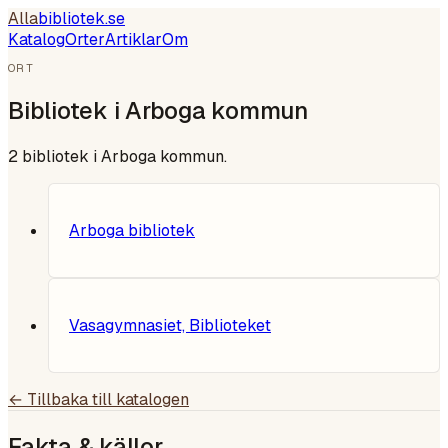
Alla
bibliotek
.se
Katalog
Orter
Artiklar
Om
ORT
Bibliotek i
Arboga kommun
2
bibliotek i
Arboga kommun
.
Arboga bibliotek
Vasagymnasiet, Biblioteket
← Tillbaka till katalogen
Fakta & källor