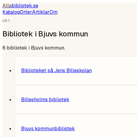
Alla
bibliotek
.se
Katalog
Orter
Artiklar
Om
ORT
Bibliotek i
Bjuvs kommun
6
bibliotek i
Bjuvs kommun
.
Biblioteket på Jens Billeskolan
Billesholms bibliotek
Bjuvs kommunbibliotek