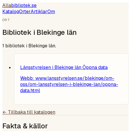
Alla
bibliotek
.se
Katalog
Orter
Artiklar
Om
ORT
Bibliotek i
Blekinge län
1
bibliotek i
Blekinge län
.
Länsstyrelsen i Blekinge län Öppna data
Webb:
www.lansstyrelsen.se/blekinge/om-
oss/om-lansstyrelsen-i-blekinge-lan/oppna-
data.html
← Tillbaka till katalogen
Fakta & källor