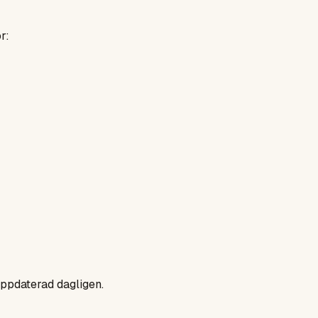
r:
uppdaterad dagligen.