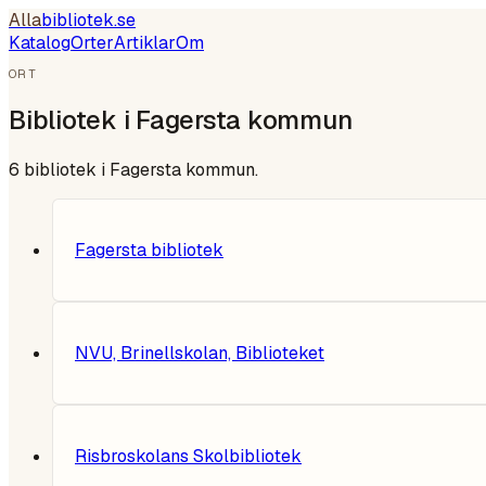
Alla
bibliotek
.se
Katalog
Orter
Artiklar
Om
ORT
Bibliotek i
Fagersta kommun
6
bibliotek i
Fagersta kommun
.
Fagersta bibliotek
NVU, Brinellskolan, Biblioteket
Risbroskolans Skolbibliotek