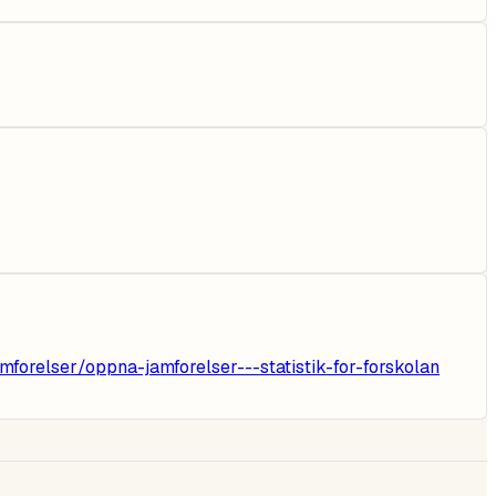
forelser/oppna-jamforelser---statistik-for-forskolan