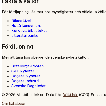
Fakta & källor
För fördjupning, läs mer hos myndigheter och officiella källo
Riksarkivet
Hallå konsument
Kungliga biblioteket
Litteraturbanken
Fördjupning
Mer att läsa hos oberoende svenska nyhetskällor:
Göteborgs-Posten
SVT Nyheter
Dagens Nyheter
Dagens Industri
Svenska Dagbladet
©
2026
Allabibliotek.se. Data från
Wikidata
(CC0). Senast 
Om katalogen