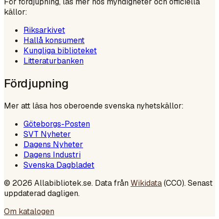
För fördjupning, läs mer hos myndigheter och officiella
källor:
Riksarkivet
Hallå konsument
Kungliga biblioteket
Litteraturbanken
Fördjupning
Mer att läsa hos oberoende svenska nyhetskällor:
Göteborgs-Posten
SVT Nyheter
Dagens Nyheter
Dagens Industri
Svenska Dagbladet
©
2026
Allabibliotek.se. Data från
Wikidata
(CC0). Senast
uppdaterad dagligen.
Om katalogen