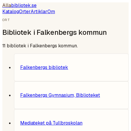
Alla
bibliotek
.se
Katalog
Orter
Artiklar
Om
ORT
Bibliotek i
Falkenbergs kommun
11
bibliotek i
Falkenbergs kommun
.
Falkenbergs bibliotek
Falkenbergs Gymnasium, Biblioteket
Mediateket på Tullbroskolan