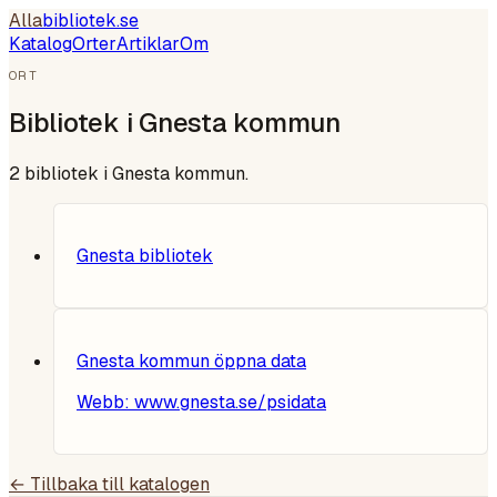
Alla
bibliotek
.se
Katalog
Orter
Artiklar
Om
ORT
Bibliotek i
Gnesta kommun
2
bibliotek i
Gnesta kommun
.
Gnesta bibliotek
Gnesta kommun öppna data
Webb:
www.gnesta.se/psidata
← Tillbaka till katalogen