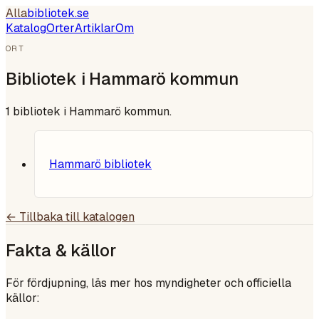
Alla
bibliotek
.se
Katalog
Orter
Artiklar
Om
ORT
Bibliotek i
Hammarö kommun
1
bibliotek i
Hammarö kommun
.
Hammarö bibliotek
← Tillbaka till katalogen
Fakta & källor
För fördjupning, läs mer hos myndigheter och officiella
källor: