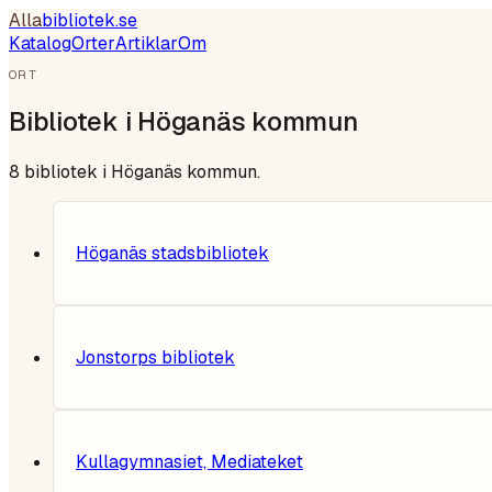
Alla
bibliotek
.se
Katalog
Orter
Artiklar
Om
ORT
Bibliotek i
Höganäs kommun
8
bibliotek i
Höganäs kommun
.
Höganäs stadsbibliotek
Jonstorps bibliotek
Kullagymnasiet, Mediateket