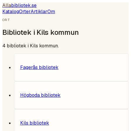
Alla
bibliotek
.se
Katalog
Orter
Artiklar
Om
ORT
Bibliotek i
Kils kommun
4
bibliotek i
Kils kommun
.
Fagerås bibliotek
Högboda bibliotek
Kils bibliotek