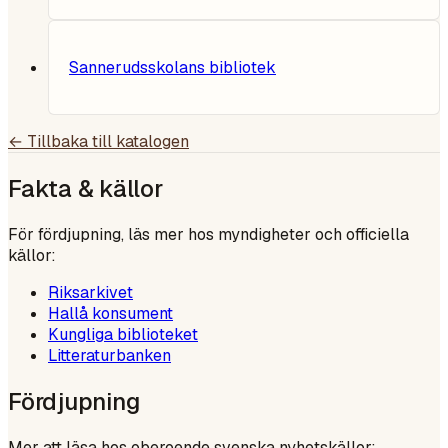
Sannerudsskolans bibliotek
← Tillbaka till katalogen
Fakta & källor
För fördjupning, läs mer hos myndigheter och officiella
källor:
Riksarkivet
Hallå konsument
Kungliga biblioteket
Litteraturbanken
Fördjupning
Mer att läsa hos oberoende svenska nyhetskällor: