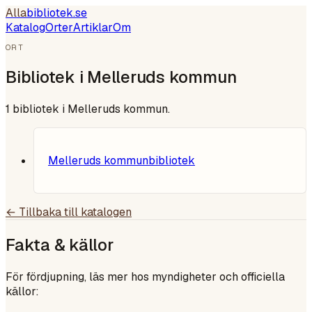
Alla
bibliotek
.se
Katalog
Orter
Artiklar
Om
ORT
Bibliotek i
Melleruds kommun
1
bibliotek i
Melleruds kommun
.
Melleruds kommunbibliotek
← Tillbaka till katalogen
Fakta & källor
För fördjupning, läs mer hos myndigheter och officiella
källor: