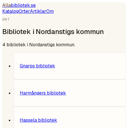
Alla
bibliotek
.se
Katalog
Orter
Artiklar
Om
ORT
Bibliotek i
Nordanstigs kommun
4
bibliotek i
Nordanstigs kommun
.
Gnarps bibliotek
Harmångers bibliotek
Hassela bibliotek