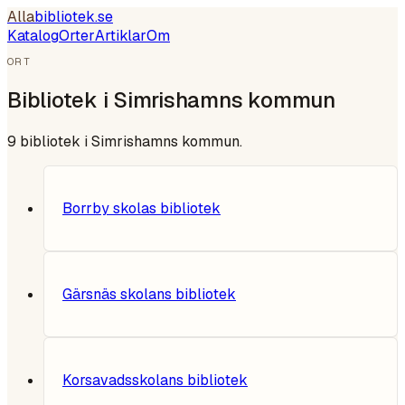
Alla
bibliotek
.se
Katalog
Orter
Artiklar
Om
ORT
Bibliotek i
Simrishamns kommun
9
bibliotek i
Simrishamns kommun
.
Borrby skolas bibliotek
Gärsnäs skolans bibliotek
Korsavadsskolans bibliotek