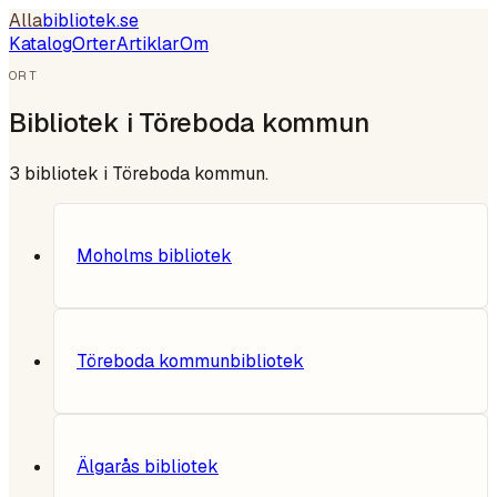
Alla
bibliotek
.se
Katalog
Orter
Artiklar
Om
ORT
Bibliotek i
Töreboda kommun
3
bibliotek i
Töreboda kommun
.
Moholms bibliotek
Töreboda kommunbibliotek
Älgarås bibliotek