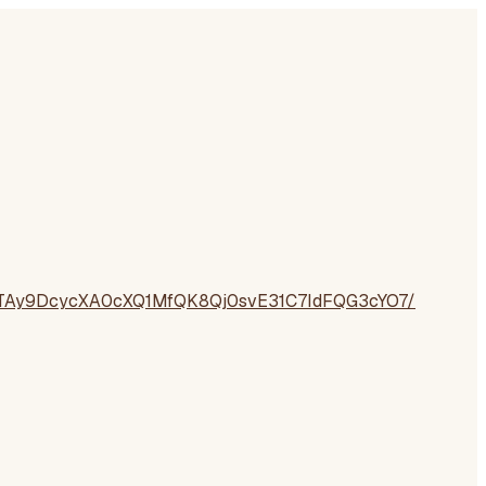
Qy9TAy9DcycXA0cXQ1MfQK8Qj0svE31C7IdFQG3cYO7/