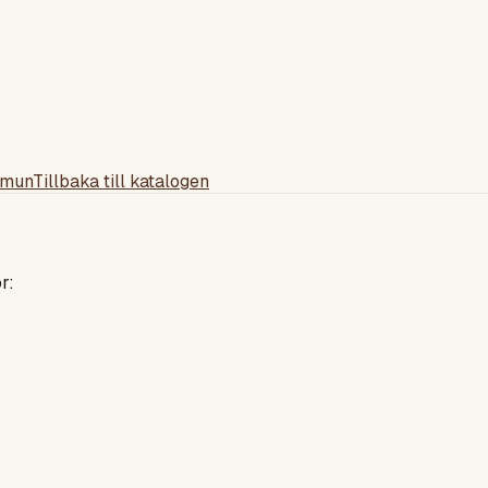
mmun
Tillbaka till katalogen
r: