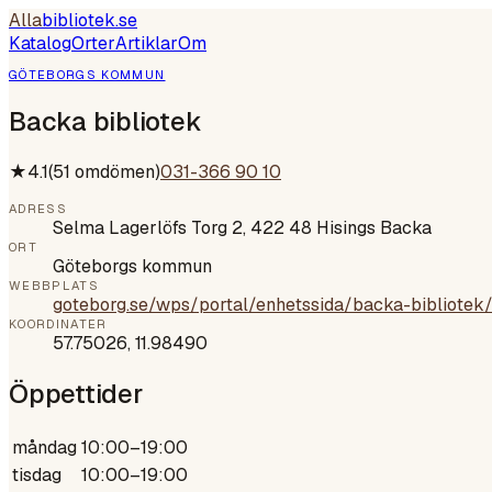
Alla
bibliotek
.se
Katalog
Orter
Artiklar
Om
GÖTEBORGS KOMMUN
Backa bibliotek
★
4.1
(
51
omdömen)
031-366 90 10
ADRESS
Selma Lagerlöfs Torg 2, 422 48 Hisings Backa
ORT
Göteborgs kommun
WEBBPLATS
goteborg.se/wps/portal/enhetssida/backa-bibli
KOORDINATER
57.75026
,
11.98490
Öppettider
måndag
10:00–19:00
tisdag
10:00–19:00