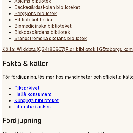
Askims bibliotek
Backegårdsskolan biblioteket
Bergsjöns bibliotek
Biblioteket Lådan
Biomedicinska biblioteket
Biskopsgårdens bibliotek
Brandströmska skolans bibliotek
Källa: Wikidata (
Q34186967
)
Fler bibliotek i
Göteborgs ko
Fakta & källor
För fördjupning, läs mer hos myndigheter och officiella källo
Riksarkivet
Hallå konsument
Kungliga biblioteket
Litteraturbanken
Fördjupning