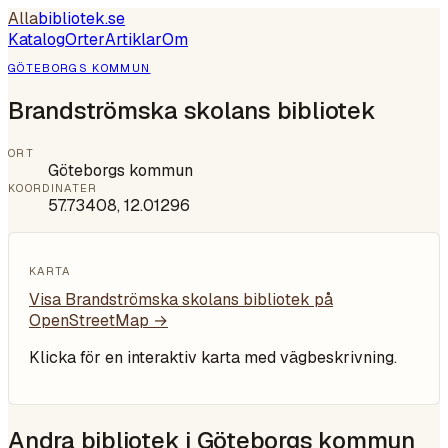
Alla
bibliotek
.se
Katalog
Orter
Artiklar
Om
GÖTEBORGS KOMMUN
Brandströmska skolans bibliotek
ORT
Göteborgs kommun
KOORDINATER
57.73408
,
12.01296
KARTA
Visa
Brandströmska skolans bibliotek
på
OpenStreetMap →
Klicka för en interaktiv karta med vägbeskrivning.
Andra bibliotek i
Göteborgs kommun