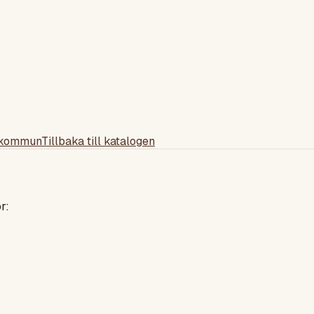
 kommun
Tillbaka till katalogen
r: