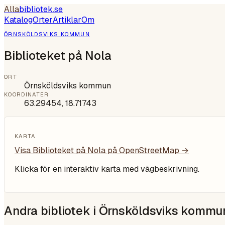
Alla
bibliotek
.se
Katalog
Orter
Artiklar
Om
ÖRNSKÖLDSVIKS KOMMUN
Biblioteket på Nola
ORT
Örnsköldsviks kommun
KOORDINATER
63.29454
,
18.71743
KARTA
Visa
Biblioteket på Nola
på OpenStreetMap →
Klicka för en interaktiv karta med vägbeskrivning.
Andra bibliotek i
Örnsköldsviks kommu