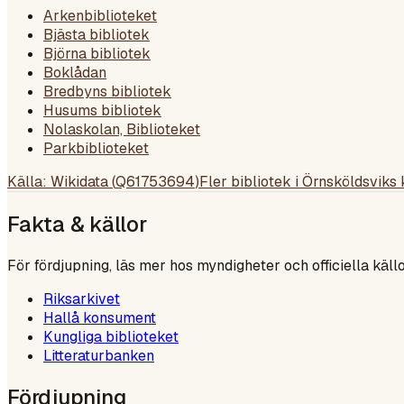
Arkenbiblioteket
Bjästa bibliotek
Björna bibliotek
Boklådan
Bredbyns bibliotek
Husums bibliotek
Nolaskolan, Biblioteket
Parkbiblioteket
Källa: Wikidata (
Q61753694
)
Fler bibliotek i
Örnsköldsviks
Fakta & källor
För fördjupning, läs mer hos myndigheter och officiella källo
Riksarkivet
Hallå konsument
Kungliga biblioteket
Litteraturbanken
Fördjupning