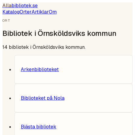
Alla
bibliotek
.se
Katalog
Orter
Artiklar
Om
ORT
Bibliotek i
Örnsköldsviks kommun
14
bibliotek i
Örnsköldsviks kommun
.
Arkenbiblioteket
Biblioteket på Nola
Bjästa bibliotek