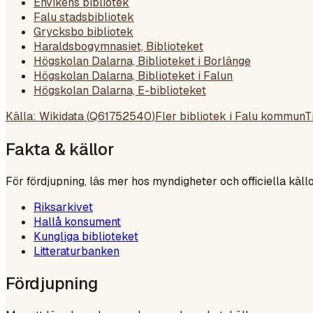
Envikens bibliotek
Falu stadsbibliotek
Grycksbo bibliotek
Haraldsbogymnasiet, Biblioteket
Högskolan Dalarna, Biblioteket i Borlänge
Högskolan Dalarna, Biblioteket i Falun
Högskolan Dalarna, E-biblioteket
Källa: Wikidata (
Q61752540
)
Fler bibliotek i
Falu kommun
T
Fakta & källor
För fördjupning, läs mer hos myndigheter och officiella källo
Riksarkivet
Hallå konsument
Kungliga biblioteket
Litteraturbanken
Fördjupning