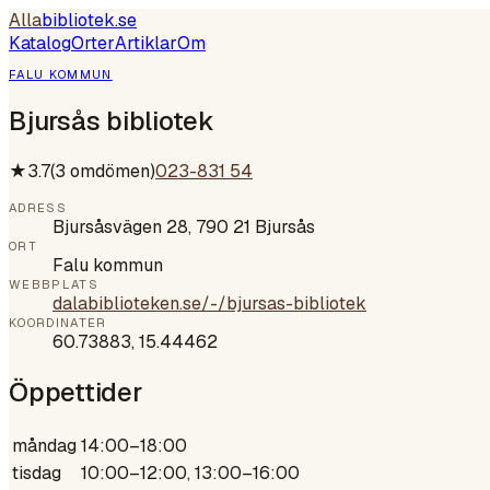
Alla
bibliotek
.se
Katalog
Orter
Artiklar
Om
FALU KOMMUN
Bjursås bibliotek
★
3.7
(
3
omdömen)
023-831 54
ADRESS
Bjursåsvägen 28, 790 21 Bjursås
ORT
Falu kommun
WEBBPLATS
dalabiblioteken.se/-/bjursas-bibliotek
KOORDINATER
60.73883
,
15.44462
Öppettider
måndag
14:00–18:00
tisdag
10:00–12:00, 13:00–16:00