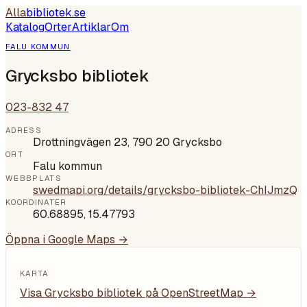
Alla
bibliotek
.se
Katalog
Orter
Artiklar
Om
FALU KOMMUN
Grycksbo bibliotek
023-832 47
ADRESS
Drottningvägen 23, 790 20 Grycksbo
ORT
Falu kommun
WEBBPLATS
swedmapi.org/details/grycksbo-bibliotek-ChIJmzQ
KOORDINATER
60.68895
,
15.47793
Öppna i Google Maps →
KARTA
Visa
Grycksbo bibliotek
på OpenStreetMap →