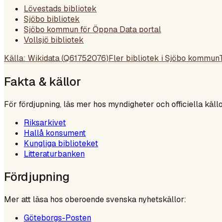
Lövestads bibliotek
Sjöbo bibliotek
Sjöbo kommun för Öppna Data portal
Vollsjö bibliotek
Källa: Wikidata (
Q61752076
)
Fler bibliotek i
Sjöbo kommun
Fakta & källor
För fördjupning, läs mer hos myndigheter och officiella källo
Riksarkivet
Hallå konsument
Kungliga biblioteket
Litteraturbanken
Fördjupning
Mer att läsa hos oberoende svenska nyhetskällor:
Göteborgs-Posten