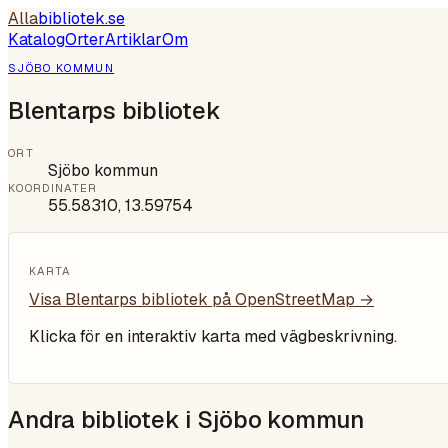
Alla
bibliotek
.se
Katalog
Orter
Artiklar
Om
SJÖBO KOMMUN
Blentarps bibliotek
ORT
Sjöbo kommun
KOORDINATER
55.58310
,
13.59754
KARTA
Visa
Blentarps bibliotek
på OpenStreetMap →
Klicka för en interaktiv karta med vägbeskrivning.
Andra bibliotek i
Sjöbo kommun