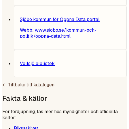
Sjöbo kommun för Öppna Data portal
Webb:
www.sjobo.se/kommun-och-
politik/oppna-data.html
Vollsjö bibliotek
← Tillbaka till katalogen
Fakta & källor
För fördjupning, läs mer hos myndigheter och officiella
källor:
Riksarkivet