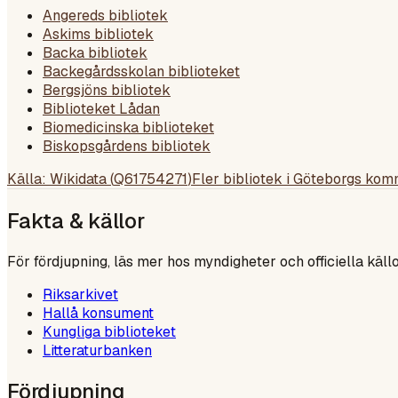
Angereds bibliotek
Askims bibliotek
Backa bibliotek
Backegårdsskolan biblioteket
Bergsjöns bibliotek
Biblioteket Lådan
Biomedicinska biblioteket
Biskopsgårdens bibliotek
Källa: Wikidata (
Q61754271
)
Fler bibliotek i
Göteborgs kom
Fakta & källor
För fördjupning, läs mer hos myndigheter och officiella källo
Riksarkivet
Hallå konsument
Kungliga biblioteket
Litteraturbanken
Fördjupning