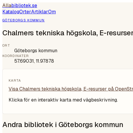
Alla
bibliotek
.se
Katalog
Orter
Artiklar
Om
GÖTEBORGS KOMMUN
Chalmers tekniska högskola, E-resurse
ORT
Göteborgs kommun
KOORDINATER
57.69031
,
11.97878
KARTA
Visa
Chalmers tekniska högskola, E-resurser
på OpenSt
Klicka för en interaktiv karta med vägbeskrivning.
Andra bibliotek i
Göteborgs kommun