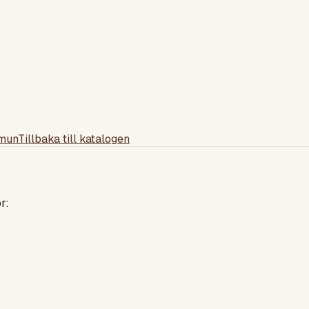
mun
Tillbaka till katalogen
r: