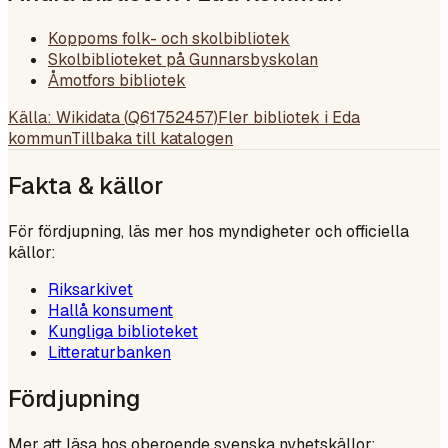
Koppoms folk- och skolbibliotek
Skolbiblioteket på Gunnarsbyskolan
Åmotfors bibliotek
Källa: Wikidata (
Q61752457
)
Fler bibliotek i
Eda
kommun
Tillbaka till katalogen
Fakta & källor
För fördjupning, läs mer hos myndigheter och officiella
källor:
Riksarkivet
Hallå konsument
Kungliga biblioteket
Litteraturbanken
Fördjupning
Mer att läsa hos oberoende svenska nyhetskällor: