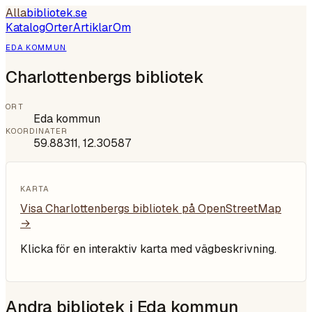
Alla
bibliotek
.se
Katalog
Orter
Artiklar
Om
EDA KOMMUN
Charlottenbergs bibliotek
ORT
Eda kommun
KOORDINATER
59.88311
,
12.30587
KARTA
Visa
Charlottenbergs bibliotek
på OpenStreetMap
→
Klicka för en interaktiv karta med vägbeskrivning.
Andra bibliotek i
Eda kommun