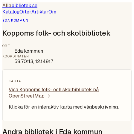
Alla
bibliotek
.se
Katalog
Orter
Artiklar
Om
EDA KOMMUN
Koppoms folk- och skolbibliotek
ORT
Eda kommun
KOORDINATER
59.70113
,
12.14917
KARTA
Visa
Koppoms folk- och skolbibliotek
på
OpenStreetMap →
Klicka för en interaktiv karta med vägbeskrivning.
Andra bibliotek i
Eda kommun