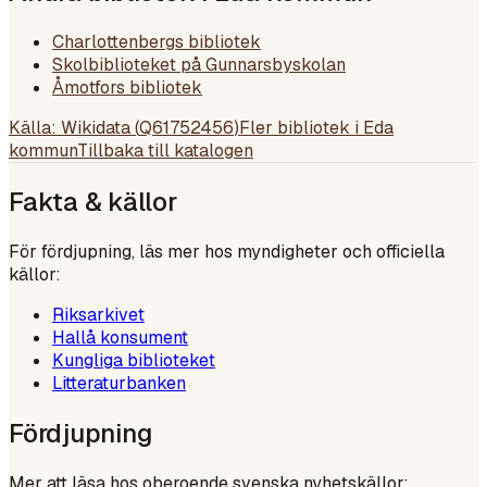
Charlottenbergs bibliotek
Skolbiblioteket på Gunnarsbyskolan
Åmotfors bibliotek
Källa: Wikidata (
Q61752456
)
Fler bibliotek i
Eda
kommun
Tillbaka till katalogen
Fakta & källor
För fördjupning, läs mer hos myndigheter och officiella
källor:
Riksarkivet
Hallå konsument
Kungliga biblioteket
Litteraturbanken
Fördjupning
Mer att läsa hos oberoende svenska nyhetskällor: