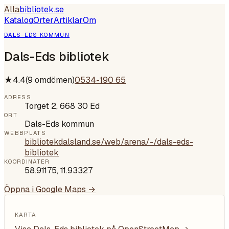
Alla
bibliotek
.se
Katalog
Orter
Artiklar
Om
DALS-EDS KOMMUN
Dals-Eds bibliotek
★
4.4
(
9
omdömen)
0534-190 65
ADRESS
Torget 2, 668 30 Ed
ORT
Dals-Eds kommun
WEBBPLATS
bibliotekdalsland.se/web/arena/-/dals-eds-
bibliotek
KOORDINATER
58.91175
,
11.93327
Öppna i Google Maps →
KARTA