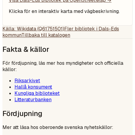
Visa
Dals-Eds bibliotek
på OpenStreetMap →
Klicka för en interaktiv karta med vägbeskrivning.
Källa: Wikidata (
Q61751501
)
Fler bibliotek i
Dals-Eds
kommun
Tillbaka till katalogen
Fakta & källor
För fördjupning, läs mer hos myndigheter och officiella
källor:
Riksarkivet
Hallå konsument
Kungliga biblioteket
Litteraturbanken
Fördjupning
Mer att läsa hos oberoende svenska nyhetskällor: